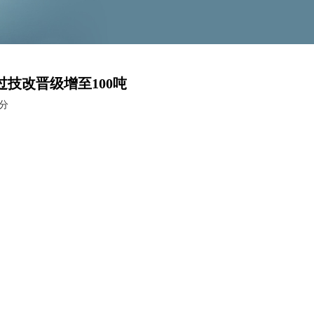
技改晋级增至100吨
分