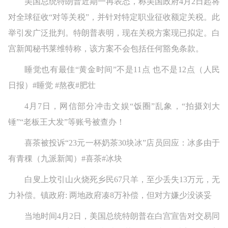
美国总统特朗普近期一再表态，称美国政府4月2日起将
对全球征收“对等关税”，并针对特定职业征收额定关税。此
举引发广泛批判。特朗普表明，现在关税方案现已拟定。白
宫新闻秘书莱维特称，该方案不会包括任何豁免条款。
睡觉也有最佳“黄金时间”不是11点 也不是12点（人民
日报）#睡觉 #熬夜#肥壮
4月7日，网信部分冲击文娱“饭圈”乱象，“拍摄刘大
锤”“老板王大发”等账号被查办！
喜茶被投诉“23元一杯奶茶30块冰”店员回应：冰多由于
有青稞（九派新闻）#喜茶#冰块
白叟上坟引山火烧死乡民67只羊，至少丢失13万元，无
力补偿。镇政府: 两地政府凑8万补偿，但对方嫌少没谈妥
当地时间4月2日，美国总统特朗普在白宫宣告对交易同