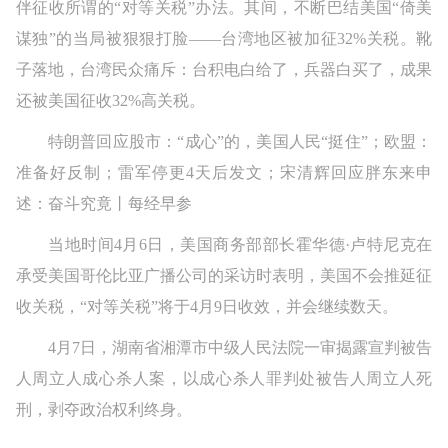
伴征收所谓的“对等关税”办法。其间，不断巴结美国“倚美
谋独”的当局被狠狠打脸——台湾地区被加征32%关税。靴
子落地，台湾民众痛斥：台积电白给了，兵器白买了，成果
还被美国征收32%高关税。
特朗普回应股市：“成心”的，美国人民“挺住”；欧盟：
准备好反制；雷军停更4天后发文；宋清辉回应胖东来申
述：奋斗究竟丨每经早参
当地时间4月6日，美国商务部部长霍华德·卢特尼克在
承受美国哥伦比亚广播公司的采访时表明，美国不会推延征
收关税，“对等关税”将于4月9日收效，并会继续数天。
4月7日，湖南省湘潭市中级人民法院一审揭露宣判被告
人周立人成心杀人案，以成心杀人罪判处被告人周立人死
刑，剥夺政治权利终身。