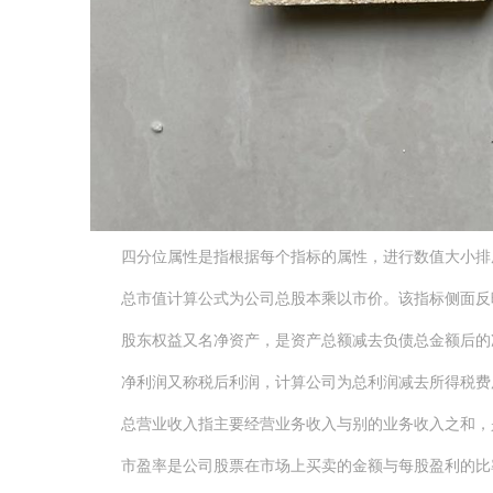
四分位属性是指根据每个指标的属性，进行数值大小排序
总市值计算公式为公司总股本乘以市价。该指标侧面反映
股东权益又名净资产，是资产总额减去负债总金额后的净
净利润又称税后利润，计算公司为总利润减去所得税费用
总营业收入指主要经营业务收入与别的业务收入之和，是
市盈率是公司股票在市场上买卖的金额与每股盈利的比率