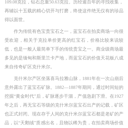
109.08克拉，钻石总重50.63克拉。历经逾百年的寻找收集，
再辅以十五载的精心切开与打磨，终使这件绝无仅有的珍品
得以面世。
作为传统有色宝贵宝石之一，蓝宝石在拍卖商场一向很
受欢迎，相关于克拉单价更高的红宝石，价格比较来说较
低，也是一般人最简单下手的传统贵宝之一。商业级商场最
多见的是缅甸和斯里兰卡产地，而蓝宝石的价值天花板八成
来自传奇矿区克什米尔。
克什米尔产区坐落喜马拉雅山脉，1881年在一次山崩后
意外露出了蓝宝石矿脉。1882—1887年期间，通过时间短的
挖掘“黄金时代”后，矿脉逐步干涸，产值急剧下滑。在1927
年之后，再无宝石等级的克什米尔蓝宝石出产的记载，矿区
也正式封闭。现在存于人间的克什米尔蓝宝石都是老矿的产
品，以“天鹅绒”质感出名，且物以稀为贵，在拍卖商场价值