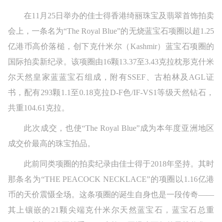
在11月25日举办的佳士得香港绮丽珠宝及翡翠首饰拍卖
会上，一条名为“The Royal Blue”的无烧蓝宝石项圈以超1.25
亿港币高价落槌，创下克什米尔（Kashmir）蓝宝石项圈的
国际拍卖新纪录。该项圈由16颗13.37至3.43克拉枕形克什米
尔天然皇家蓝蓝宝石组成，附有SSEF、古柏林及AGL证
书，配有293颗1.1至0.18克拉D-F色/IF-VS1等级天然钻石，
共重104.61克拉。
此次成交，也使“The Royal Blue”成为本年度亚洲地区
成交价最高的珠宝拍品。
此前同类项圈的拍卖纪录由佳士得于2018年坚持。其时
那条名为“THE PEACOCK NECKLACE”的项圈以1.16亿港
币的天价震慑全场。这条项圈的诞生自身也是一段传奇——
其上镶嵌的21颗尖端克什米尔天然蓝宝石，蓝宝石总重