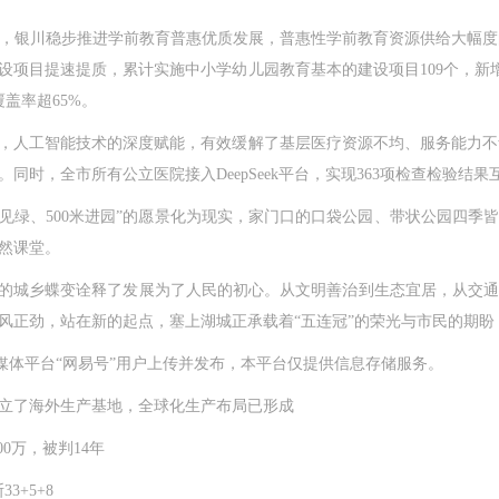
川稳步推进学前教育普惠优质发展，普惠性学前教育资源供给大幅度的提
项目提速提质，累计实施中小学幼儿园教育基本的建设项目109个，新增
盖率超65%。
人工智能技术的深度赋能，有效缓解了基层医疗资源不均、服务能力不
时，全市所有公立医院接入DeepSeek平台，实现363项检查检验结
见绿、500米进园”的愿景化为现实，家门口的口袋公园、带状公园四季
然课堂。
的城乡蝶变诠释了发展为了人民的初心。从文明善治到生态宜居，从交通
风正劲，站在新的起点，塞上湖城正承载着“五连冠”的荣光与市民的期盼
体平台“网易号”用户上传并发布，本平台仅提供信息存储服务。
立了海外生产基地，全球化生产布局已形成
0万，被判14年
3+5+8