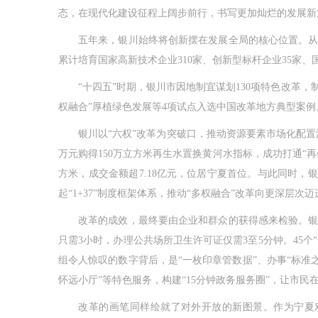
态，在现代化建设征程上阔步前行，书写更加灿烂的发展新
五年来，银川始终将创新摆在发展全局的核心位置。从构建
累计培育国家高新技术企业310家、创新型标杆企业35家、
“十四五”时期，银川市因地制宜谋划130项特色改革，制定
权融合”厚植绿色发展等4项试点入选中国改革地方典型案例
银川以“六权”改革为突破口，推动资源要素市场化配置深刻
万元购得150万立方米再生水置换黄河水指标，成功打通“再生
方米，成交金额超7.18亿元，位居宁夏首位。与此同时，银
起“1+37”制度框架体系，推动“多权融合”改革向更深层次迈
改革的成效，最终要由企业和群众的获得感来检验。银川以
只需3小时，办理公共场所卫生许可证仅需3至5分钟。45个
组令人惊叹的数字背后，是“一枚印章管数据”、办事“标准
怀远小厅”等特色服务，构建“15分钟政务服务圈”，让市民
改革的画笔同样绘就了对外开放的新图景。作为宁夏对外