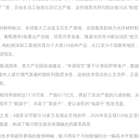
工厂”里，百余名员工创造出百亿元产值。这些场景共同勾勒出银川从“制造
鲜明标识。全球最大工业蓝宝石生产基地、全国最具影响力光伏材料制
萄酒等9条重点产业链，培育共享装备、隆基光伏等10家自治区“链主”企
，枸杞精深加工基地培育出十大类110余种产品，出口至26个国家和地区；
进现实。
眼成绩单。算力产业园加速建设，“本源悟空”量子计算机即将落户，数
为让老年人拨打燃气客服时能听到熟悉乡音，这份技术背后的人文关怀，正
机。
养面积达73.59万亩，产值63.7亿元，撑起了农业产值的六成份额。
牢了“粮袋子”、丰富了“菜篮子”，更让农民的“钱袋子”愈发充盈。
美；4场音乐节吸引10多万名观众尽情欢呼；2026年亚足联U20女足
的脸庞，构成了银川商文旅农体酒融合的最美风景。
术突破到赛场的激情呐喊，银川用实干与创新编织出一幅高水平发展