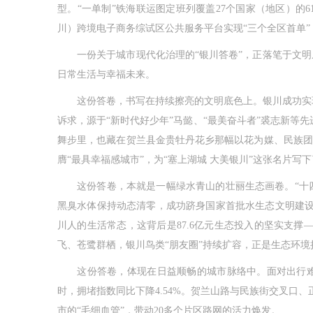
型。“一单制”铁海联运图定班列覆盖27个国家（地区）的
川）跨境电子商务综试区公共服务平台实现“三个全区首单
一份关于城市现代化治理的“银川答卷”，正落笔于文明
日常生活与幸福未来。
这份答卷，书写在持续擦亮的文明底色上。银川成功实现全
诉求，源于“新时代好少年”马懿、“最美奋斗者”裘志新等
舞步里，也藏在贺兰县金贵牡丹花乡那幅以花为媒、民族团结
膺“最具幸福感城市”，为“塞上湖城 大美银川”这张名片写
这份答卷，本就是一幅绿水青山的壮丽生态画卷。“十四
黑臭水体保持动态清零，成功跻身国家首批水生态文明建设
川人的生活常态，这背后是87.6亿元生态投入的坚实支撑
飞、苍鹭群栖，银川鸟类“朋友圈”持续扩容，正是生态环
这份答卷，体现在日益顺畅的城市脉络中。面对出行难题，银
时，拥堵指数同比下降4.54%。贺兰山路与民族街交叉口、
市的“毛细血管”，带动20多个片区路网的活力焕发。