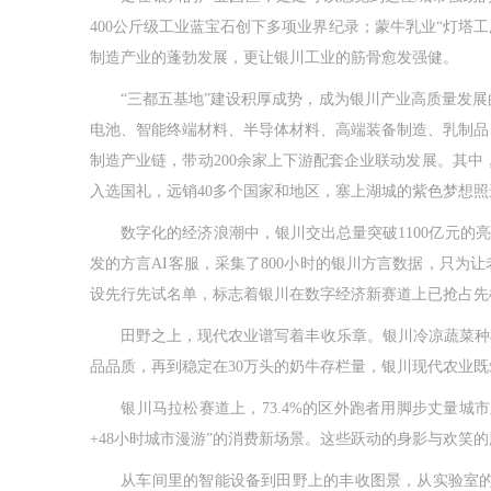
400公斤级工业蓝宝石创下多项业界纪录；蒙牛乳业“灯塔
制造产业的蓬勃发展，更让银川工业的筋骨愈发强健。
“三都五基地”建设积厚成势，成为银川产业高质量发展的
电池、智能终端材料、半导体材料、高端装备制造、乳制品、葡
制造产业链，带动200余家上下游配套企业联动发展。其中
入选国礼，远销40多个国家和地区，塞上湖城的紫色梦想照
数字化的经济浪潮中，银川交出总量突破1100亿元的亮
发的方言AI客服，采集了800小时的银川方言数据，只
设先行先试名单，标志着银川在数字经济新赛道上已抢占先
田野之上，现代农业谱写着丰收乐章。银川冷凉蔬菜种植培
品品质，再到稳定在30万头的奶牛存栏量，银川现代农业既筑
银川马拉松赛道上，73.4%的区外跑者用脚步丈量城市之
+48小时城市漫游”的消费新场景。这些跃动的身影与欢笑
从车间里的智能设备到田野上的丰收图景，从实验室的技