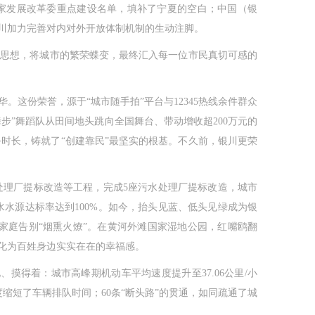
选国家发展改革委重点建设名单，填补了宁夏的空白；中国（银
银川加力完善对内对外开放体制机制的生动注脚。
思想，将城市的繁荣蝶变，最终汇入每一位市民真切可感的
份荣誉，源于“城市随手拍”平台与12345热线余件群众
步”舞蹈队从田间地头跳向全国舞台、带动增收超200万元的
务时长，铸就了“创建靠民”最坚实的根基。不久前，银川更荣
理厂提标改造等工程，完成5座污水处理厂提标改造，城市
水源达标率达到100%。如今，抬头见蓝、低头见绿成为银
户家庭告别“烟熏火燎”。在黄河外滩国家湿地公园，红嘴鸥翻
化为百姓身边实实在在的幸福感。
摸得着：城市高峰期机动车平均速度提升至37.06公里/小
度缩短了车辆排队时间；60条“断头路”的贯通，如同疏通了城