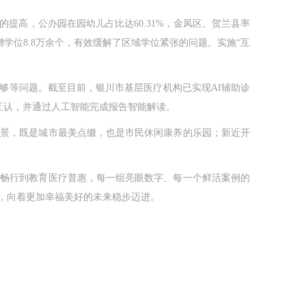
高，公办园在园幼儿占比达60.31%，金凤区、贺兰县率
学位8.8万余个，有效缓解了区域学位紧张的问题。实施“互
够等问题。截至目前，银川市基层医疗机构已实现AI辅助诊
果互认，并通过人工智能完成报告智能解读。
皆景，既是城市最美点缀，也是市民休闲康养的乐园；新近开
畅行到教育医疗普惠，每一组亮眼数字、每一个鲜活案例的
，向着更加幸福美好的未来稳步迈进。