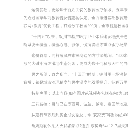
这份答卷，更聚焦于百姓关切的教育医疗领域。五年来，银
先通过国家学前教育普及普惠县认定。全力推进基础教育建设
联网+教育”优化工程，打造数字校园200所，全市智慧校园覆
“十四五”以来，银川市基层医疗卫生体系建设稳步推进，
断系统全覆盖，覆盖心电、影像、慢病管理等重点诊疗场景。同
这份答卷，同样蕴藏在市民身边的方寸绿地间。“300米
放的大碱湖海绵湿地生态公园，更成为孩子们释放天性的自
民之所望，政之所向。“十四五”时期，银川用一场深刻
背后，都是城市治理精度与民生温度的双重提升。征程万里
特别声明：以上内容(如有图片或视频亦包括在内)为自媒
三花智控：目前已在墨西哥、波兰、越南、泰国等地建
从建行辞职后到房企成女副总，拿“安家费”等财物超400
詹姆斯轮休湖人灭鹈鹕豪取7连胜 东契奇34+12+7里夫斯3