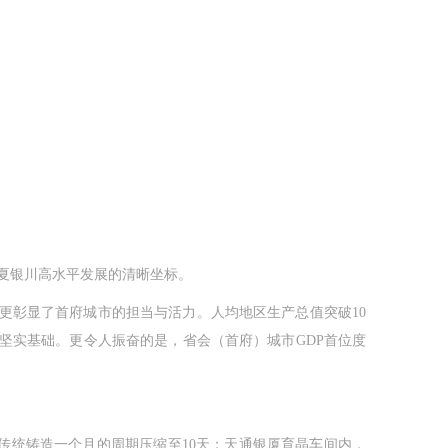
夏银川高水平发展的清晰坐标。
攀升，更彰显了首府城市的担当与活力。人均地区生产总值突破10
坚实基础。更令人振奋的是，省会（首府）城市GDP首位度
传统铸造一个月的周期压缩至10天；天通银厦育晶车间内，