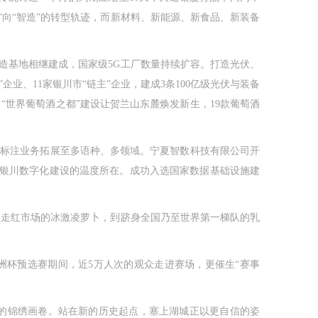
”向“智造”的转型轨迹，而新材料、新能源、新食品、新装备
造基地相继建成，国家级5G工厂数量持续扩容。打造光伏、
业、11家银川市“链主”企业，建成3条100亿级光伏与装备
“世界葡萄酒之都”建设让贺兰山东麓焕发新生，19款葡萄酒
据标注业务拓展至多语种、多领域。宁夏智数科技有限公司开
是银川数字化建设的温度所在。成功入选国家数据基础设施建
从走红市场的冰激凌萝卜，到跻身全国乃至世界第一梯队的乳
亚洲杯预选赛期间，近5万人次的观众走进赛场，更催生“赛事
的锦绣画卷。站在新的历史起点，塞上湖城正以更自信的姿