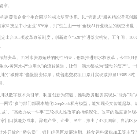
篇章。
覆盖企业全生命周期的梯次培育体系、以“管家式”服务精准灌溉创新
国家科技型中小企业1576家，到“贺兰山一号”全栈AI行业模型的横空出
出台165项改革政策制度，创新建立“520”推进落实机制。五年间，10
。
变革。面对水资源短缺的刚性约束，创新推进用水权改革，今年5月份，3
水-黄河水-产业用水”的流转通道，让每一滴水都成为“流动的资产”。“十
川的“碳账本”也慢慢变得厚，碳普惠交易项目累计实现减排量19309.8吨
进。
数字技术为引擎、制度创新为突破，推动政务服务实现从“能办”向“
“一网通”参与部门部署本地化DeepSeek私有模型，能实现公文智能起草
之城”、“高效办成一件事”三轮标志性改革的持续深化。改革的温度更体现在
在家门口就能办成事。聚焦产业、企业、民生，推出了47项国家、自治区及
开放的“桥头堡”，银川综保区发展油脂、粮食饲料保税加工等主导产业