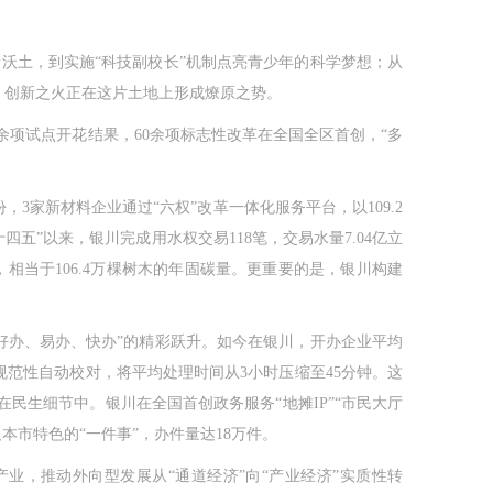
沃土，到实施“科技副校长”机制点亮青少年的科学梦想；从
世，创新之火正在这片土地上形成燎原之势。
0余项试点开花结果，60余项标志性改革在全国全区首创，“多
家新材料企业通过“六权”改革一体化服务平台，以109.2
四五”以来，银川完成用水权交易118笔，交易水量7.04亿立
，相当于106.4万棵树木的年固碳量。更重要的是，银川构建
好办、易办、快办”的精彩跃升。如今在银川，开办企业平均
、规范性自动校对，将平均处理时间从3小时压缩至45分钟。这
民生细节中。银川在全国首创政务服务“地摊IP”“市民大厅
本市特色的“一件事”，办件量达18万件。
，推动外向型发展从“通道经济”向“产业经济”实质性转