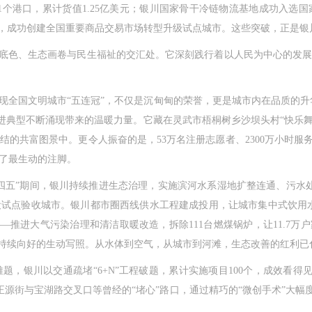
61个港口，累计货值1.25亿美元；银川国家骨干冷链物流基地成功入
”，成功创建全国重要商品交易市场转型升级试点城市。这些突破，正是
底色、生态画卷与民生福祉的交汇处。它深刻践行着以人民为中心的发展
国文明城市“五连冠”，不仅是沉甸甸的荣誉，更是城市内在品质的升华。这
先进典型不断涌现带来的温暖力量。它藏在灵武市梧桐树乡沙坝头村“快乐舞
的共富图景中。更令人振奋的是，53万名注册志愿者、2300万小时服
下了最生动的注脚。
五”期间，银川持续推进生态治理，实施滨河水系湿地扩整连通、污水处
试点验收城市。银川都市圈西线供水工程建成投用，让城市集中式饮用水
——推进大气污染治理和清洁取暖改造，拆除111台燃煤锅炉，让11.7万
境持续向好的生动写照。从水体到空气，从城市到河滩，生态改善的红利已
川以交通疏堵“6+N”工程破题，累计实施项目100个，成效看得见、
正源街与宝湖路交叉口等曾经的“堵心”路口，通过精巧的“微创手术”大幅