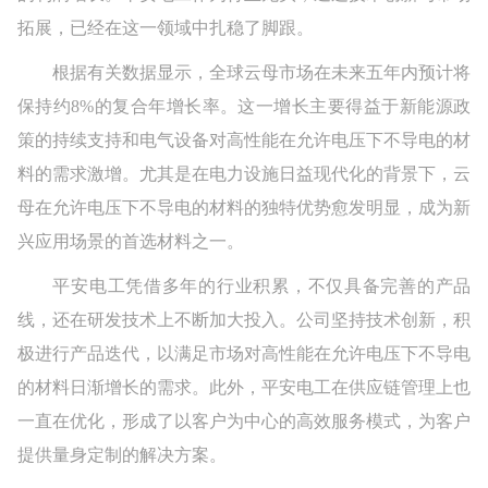
拓展，已经在这一领域中扎稳了脚跟。
根据有关数据显示，全球云母市场在未来五年内预计将
保持约8%的复合年增长率。这一增长主要得益于新能源政
策的持续支持和电气设备对高性能在允许电压下不导电的材
料的需求激增。尤其是在电力设施日益现代化的背景下，云
母在允许电压下不导电的材料的独特优势愈发明显，成为新
兴应用场景的首选材料之一。
平安电工凭借多年的行业积累，不仅具备完善的产品
线，还在研发技术上不断加大投入。公司坚持技术创新，积
极进行产品迭代，以满足市场对高性能在允许电压下不导电
的材料日渐增长的需求。此外，平安电工在供应链管理上也
一直在优化，形成了以客户为中心的高效服务模式，为客户
提供量身定制的解决方案。