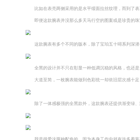
比如在表壳两侧采用的是水平缎面拉丝纹理，而到了表耳
即便这款腕表并没那么多天马行空的图案或是珍贵的珠宝
这款腕表有多个不同的版本，除了宝珀五十噚系列深潜器腕表 
全黑的设计并不只在彰显一种低调沉稳的风格，也还是为
大道至简，一枚腕表能做到色彩统一却依旧层次感十足
除了一体感极强的全黑款外，这款腕表还提供渐变绿、渐
我是很爱这两种配色的，因为本身工作中就有许多着装要求