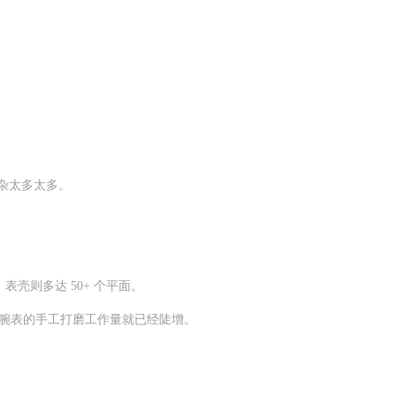
杂太多太多。
壳则多达 50+ 个平面。
腕表的手工打磨工作量就已经陡增。