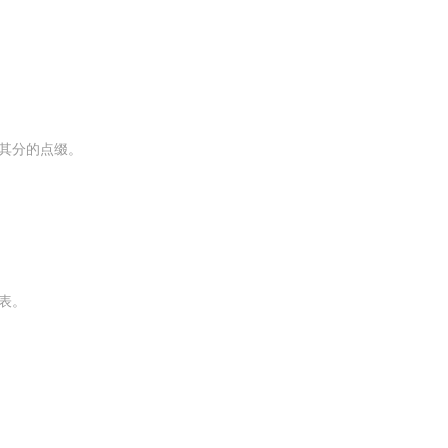
其分的点缀。
表。