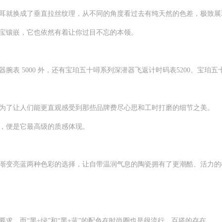
就换成了垂直拉丝纹理，从不同的角度看过去有纯天然的色差，极致展
镶嵌，它也依然有着让你过目不忘的本领。
5000 外，还有宝珀五十噚系列深潜器飞返计时码表5200、宝珀五十
了让人们能更直观感受到那些品牌费尽心思和工时打磨的细节之美。
，便是它最高级的质感体现。
变亮蓝两种色彩的选择，让自带温润气息的陶瓷拥有了更潮酷、活力的
，而“黑+绿”和“黑+蓝”的配色在时尚圈也是很流行、百搭的存在。