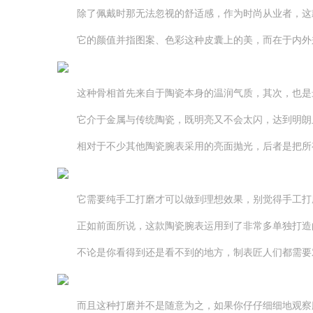
除了佩戴时那无法忽视的舒适感，作为时尚从业者，这
它的颜值并指图案、色彩这种皮囊上的美，而在于内外
这种骨相首先来自于陶瓷本身的温润气质，其次，也是最
它介于金属与传统陶瓷，既明亮又不会太闪，达到明朗且
相对于不少其他陶瓷腕表采用的亮面抛光，后者是把所有
它需要纯手工打磨才可以做到理想效果，别觉得手工打磨
正如前面所说，这款陶瓷腕表运用到了非常多单独打造的零件
不论是你看得到还是看不到的地方，制表匠人们都需要对
而且这种打磨并不是随意为之，如果你仔仔细细地观察腕