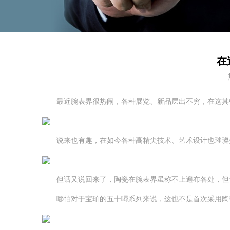
在
最近腕表界很热闹，各种展览、新品层出不穷，在这其
说来也有趣，在如今各种高精尖技术、艺术设计也璀璨多
但话又说回来了，陶瓷在腕表界虽称不上遍布各处，但也
哪怕对于宝珀的五十噚系列来说，这也不是首次采用陶瓷