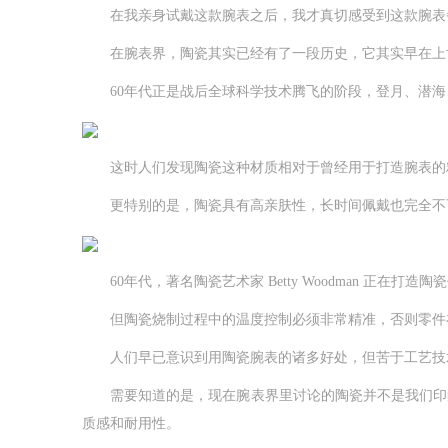
在我亲身试戴这款腕表之后，我才真切感受到这款腕表备
在腕表界，陶瓷其实已经有了一段历史，它其实早在上世纪
60年代正是战后全球科学技术腾飞的阶段，登月、潜海、
这时人们发现陶瓷这种材质相对于曾经用于打造腕表的精钢
更特别的是，陶瓷具有高亲肤性，长时间佩戴也完全不可
60年代，著名陶瓷艺术家 Betty Woodman 正在打造陶
但陶瓷烧制过程中的温度控制必须非常精准，否则零件在
人们早已意识到用陶瓷腕表的诸多好处，但苦于工艺技
需要知道的是，现在腕表界里讨论的陶瓷并不是我们印象
质感和耐用性。