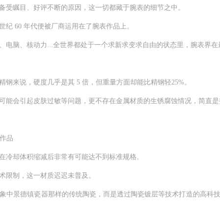
受瞩目、好评不断的原因，这一切都藏于腕表的细节之中。
 60 年代便被厂商运用在了腕表作品上。
电脑、核动力...全世界都处于一个求新求变求自由的状态里，腕表界在
来说，硬度几乎是其 5 倍，但重量方面却能比精钢轻25%。
能会引起皮肤过敏等问题，更不存在金属材质的生锈腐蚀情况，简直是
瓷作品
冷却体积缩减后非常有可能达不到标准规格。
术限制，这一材质迟迟未普及。
中景德镇瓷器那样的传统陶瓷，而是透过陶瓷镀层等技术打造的高科技