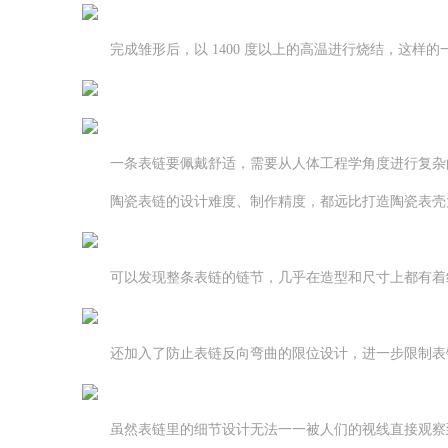
完成雏形后，以 1400 度以上的高温进行烧结，这样
一条表链要佩戴舒适，需要从人体工程学角度进行复杂的
陶瓷表链的设计难度、制作精度，都远比打造陶瓷表壳大
可以发现整条表链的链节，几乎在造型和尺寸上都有着细
还加入了防止表链反向弯曲的限位设计，进一步限制表链
虽然表链里的细节设计无法一一被人们的视线直接观察到