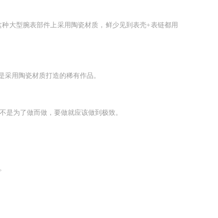
种大型腕表部件上采用陶瓷材质，鲜少见到表壳+表链都用
是采用陶瓷材质打造的稀有作品。
并不是为了做而做，要做就应该做到极致。
。