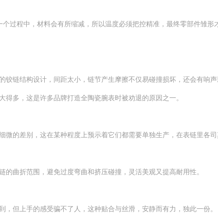
的一个过程中，材料会有所缩减，所以温度必须把控精准，最终零部件雏形
铰链结构设计，间距太小，链节产生摩擦不仅易碰撞损坏，还会有响声
得多，这是许多品牌打造全陶瓷腕表时被劝退的原因之一。
微的差别，这在某种程度上预示着它们都需要单独生产，在表链里各司
的曲折范围，避免过度弯曲和挤压碰撞，灵活美观又提高耐用性。
，但上手的感受骗不了人，这种贴合与丝滑，安静而有力，独此一份。