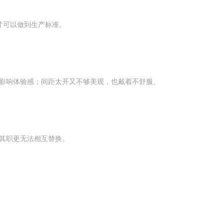
才可以做到生产标准。
影响体验感；间距太开又不够美观，也戴着不舒服。
其职更无法相互替换。