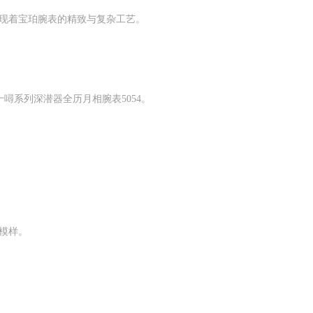
现着宝珀腕表的精致与复杂工艺。
噚系列深潜器全历月相腕表5054。
模样。