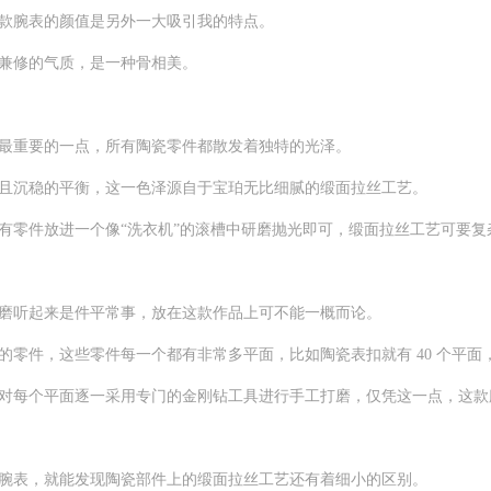
款腕表的颜值是另外一大吸引我的特点。
兼修的气质，是一种骨相美。
重要的一点，所有陶瓷零件都散发着独特的光泽。
沉稳的平衡，这一色泽源自于宝珀无比细腻的缎面拉丝工艺。
零件放进一个像“洗衣机”的滚槽中研磨抛光即可，缎面拉丝工艺可要复
听起来是件平常事，放在这款作品上可不能一概而论。
，这些零件每一个都有非常多平面，比如陶瓷表扣就有 40 个平面，表
每个平面逐一采用专门的金刚钻工具进行手工打磨，仅凭这一点，这款
表，就能发现陶瓷部件上的缎面拉丝工艺还有着细小的区别。