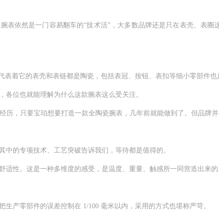
表依然是一门容易翻车的“技术活”，大多数品牌还是只在表壳、表圈这
代表着它的表壳和表链都是陶瓷，包括表冠、按钮、表扣等细小零部件也
各位也就能理解为什么这款腕表这么受关注。
表制作经历，只要宝珀想要打造一款全陶瓷腕表，几年前就能做到了。但品牌
中的专项技术、工艺突破告诉我们，等待都是值得的。
适性。这是一种多维度的感受，是温度、重量、触感所一同营造出来的
零部件的误差控制在 1/100 毫米以内，采用的方式也堪称严苛。