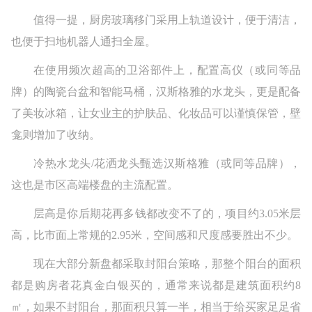
值得一提，厨房玻璃移门采用上轨道设计，便于清洁，
也便于扫地机器人通扫全屋。
在使用频次超高的卫浴部件上，配置高仪（或同等品
牌）的陶瓷台盆和智能马桶，汉斯格雅的水龙头，更是配备
了美妆冰箱，让女业主的护肤品、化妆品可以谨慎保管，壁
龛则增加了收纳。
冷热水龙头/花洒龙头甄选汉斯格雅（或同等品牌），
这也是市区高端楼盘的主流配置。
层高是你后期花再多钱都改变不了的，项目约3.05米层
高，比市面上常规的2.95米，空间感和尺度感要胜出不少。
现在大部分新盘都采取封阳台策略，那整个阳台的面积
都是购房者花真金白银买的，通常来说都是建筑面积约8
㎡，如果不封阳台，那面积只算一半，相当于给买家足足省