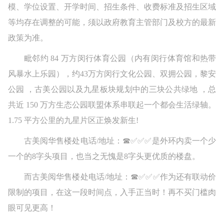
模、学位设置、开学时间、招生条件、收费标准及招生区域
等均存在调整的可能，须以政府教育主管部门及校方的最新
政策为准。
毗邻约 84 万方闵行体育公园（内有闵行体育馆和热带
风暴水上乐园），约43万方闵行文化公园、双拥公园，黎安
公园 ，古美公园以及九星板块规划中的三块公共绿地 ，总
共近 150 万方生态公园联盟体系串联起一个都会生活绿轴。
1.75 平方公里的九星片区正焕发新生!
古美阅华售楼处电话/地址：☎✅✅✅是外环内卖一个少
一个的8字头项目，也当之无愧是8字头更优质的楼盘。
而古美阅华售楼处电话/地址：☎✅✅✅作为还有联动价
限制的项目，在这一段时间点，入手正当时！再不买门槛肉
眼可见更高！