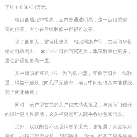
了约4×8.58≈34万元。
项目窗墙比非常高，室内更通透明亮，这一点很关键，
窗的位置、大小在后续装修中都很难改变。
除了窗更大，窗墙比更高，相比同级户型，古美阅华售
楼处电话/地址：☎✅✅✅阳台面宽更大，飘窗数量也更多，
居住舒适度更高一层。
其中建筑面积约105㎡为飞机户型，客餐厅阳台一线联
通，得益于建筑北向几乎无连廊，项目中间套也基本能视线
完全南北通透；
同时，该户型玄关的入户仪式感也很足，与房间门错开
的设计更具私密感，玄关柜更是可以随手收纳包和雨伞。
另外，双联阳台不仅吸纳更多采光，更拓展了家庭娱乐
空间，小孩子玩耍成长，妈妈跑步、瑜伽...都有了更多施展