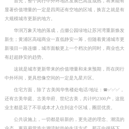
首先，整个闵行中外环地区发展已高度成熟，将来能有
显著价值增量的一定是四周还有空地的区域，换言之就是有
大规模城市更新的地方。
华润万象天地的落成，点缀公园绿地让苏河湾重新焕发
新生；黄浦区高端商业一直低静安一筹，但随着黄浦城市更
新项目一路连缀，城市面貌更上一个档次的同时，商业也大
有赶超静安的趋势。
这就是城市更新带来的价值增量和未来预期，而在闵行
中外环间，更具想像空间的一定是九星片区。
住宅方面，除了古美阅华售楼处电话/地址：☎✅✅✅，
还有古美华庭、古美华府、世纪古美，共计约2300户，这批
业主都是花了不菲成本才入住到这个区域，圈层优质。
公共设施上，一切都是崭新的，更先进的理念、潮流的
业态，更容易营造出潮流时尚的生活方式。那正向循环下，