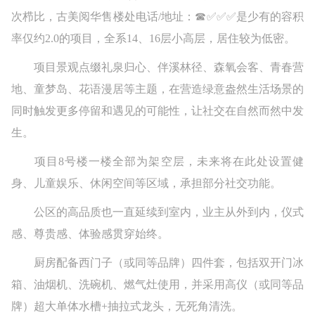
次栉比，古美阅华售楼处电话/地址：☎✅✅✅是少有的容积
率仅约2.0的项目，全系14、16层小高层，居住较为低密。
项目景观点缀礼泉归心、伴溪林径、森氧会客、青春营
地、童梦岛、花语漫居等主题，在营造绿意盎然生活场景的
同时触发更多停留和遇见的可能性，让社交在自然而然中发
生。
项目8号楼一楼全部为架空层，未来将在此处设置健
身、儿童娱乐、休闲空间等区域，承担部分社交功能。
公区的高品质也一直延续到室内，业主从外到内，仪式
感、尊贵感、体验感贯穿始终。
厨房配备西门子（或同等品牌）四件套，包括双开门冰
箱、油烟机、洗碗机、燃气灶使用，并采用高仪（或同等品
牌）超大单体水槽+抽拉式龙头，无死角清洗。