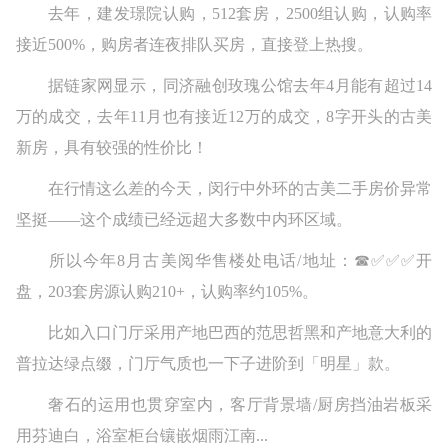
去年，建发璟院认购，512套房，2500组认购，认购率
接近500%，购房者连夜排队买房，直接登上热搜。
据链家网显示，同济融创玫瑰公馆去年4月能有超过14
万的成交，去年11月也有接近12万的成交，8字开头的古美
新房，具有较强的性价比！
在行情这么差的今天，闵行中外环的古美二手房价异常
坚挺——这个成绩已经远超大多数中内环区域。
所以今年8月古美阅华售楼处电话/地址：☎✅✅✅开
盘，203套房源认购210+，认购率约105%。
比如入口门厅采用产地巴西的范思哲黑和产地意大利的
普拉达绿点缀，门厅气质也一下子进阶到「明星」款。
奢石的运用也贯穿室内，客厅背景墙/厨房挡油岩板采
用芬迪白，浴室柜台镶嵌烟雨江南...