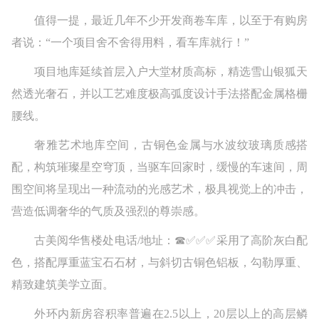
值得一提，最近几年不少开发商卷车库，以至于有购房
者说：“一个项目舍不舍得用料，看车库就行！”
项目地库延续首层入户大堂材质高标，精选雪山银狐天
然透光奢石，并以工艺难度极高弧度设计手法搭配金属格栅
腰线。
奢雅艺术地库空间，古铜色金属与水波纹玻璃质感搭
配，构筑璀璨星空穹顶，当驱车回家时，缓慢的车速间，周
围空间将呈现出一种流动的光感艺术，极具视觉上的冲击，
营造低调奢华的气质及强烈的尊崇感。
古美阅华售楼处电话/地址：☎✅✅✅采用了高阶灰白配
色，搭配厚重蓝宝石石材，与斜切古铜色铝板，勾勒厚重、
精致建筑美学立面。
外环内新房容积率普遍在2.5以上，20层以上的高层鳞