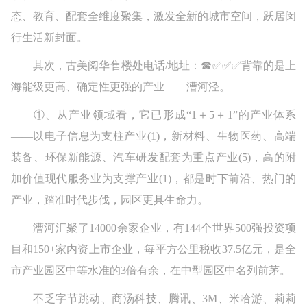
态、教育、配套全维度聚集，激发全新的城市空间，跃居闵
行生活新封面。
其次，古美阅华售楼处电话/地址：☎✅✅✅背靠的是上
海能级更高、确定性更强的产业——漕河泾。
①、从产业领域看，它已形成“1＋5＋1”的产业体系
——以电子信息为支柱产业(1)，新材料、生物医药、高端
装备、环保新能源、汽车研发配套为重点产业(5)，高的附
加价值现代服务业为支撑产业(1)，都是时下前沿、热门的
产业，踏准时代步伐，园区更具生命力。
漕河汇聚了14000余家企业，有144个世界500强投资项
目和150+家内资上市企业，每平方公里税收37.5亿元，是全
市产业园区中等水准的3倍有余，在中型园区中名列前茅。
不乏字节跳动、商汤科技、腾讯、3M、米哈游、莉莉