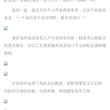
配套图丨售楼处地址丨足不出户丨销售1V1讲解）Part
值得一提，最近几年不少开发商卷车库，以至于有购房
者说：“一个项目舍不舍得用料，看车库就行！”
项目地库延续首层入户大堂材质高标，精选雪山银狐天
然透光奢石，并以工艺难度极高弧度设计手法搭配金属格栅
腰线。
古美阅华采用了高阶灰白配色，搭配厚重蓝宝石石材，
与斜切古铜色铝板，勾勒厚重、精致建筑美学立面。