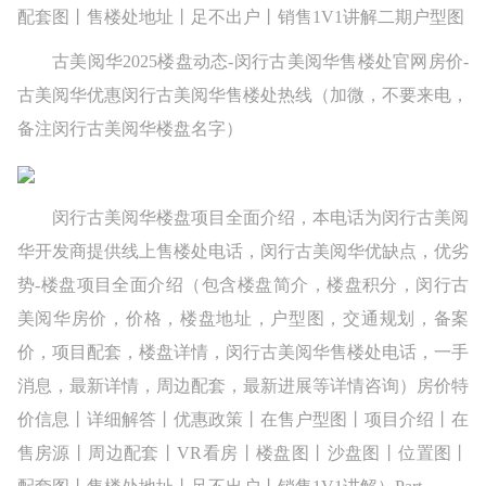
配套图丨售楼处地址丨足不出户丨销售1V1讲解二期户型图
古美阅华2025楼盘动态-闵行古美阅华售楼处官网房价-
古美阅华优惠闵行古美阅华售楼处热线（加微，不要来电，
备注闵行古美阅华楼盘名字）
闵行古美阅华楼盘项目全面介绍，本电话为闵行古美阅
华开发商提供线上售楼处电话，闵行古美阅华优缺点，优劣
势-楼盘项目全面介绍（包含楼盘简介，楼盘积分，闵行古
美阅华房价，价格，楼盘地址，户型图，交通规划，备案
价，项目配套，楼盘详情，闵行古美阅华售楼处电话，一手
消息，最新详情，周边配套，最新进展等详情咨询）房价特
价信息丨详细解答丨优惠政策丨在售户型图丨项目介绍丨在
售房源丨周边配套丨VR看房丨楼盘图丨沙盘图丨位置图丨