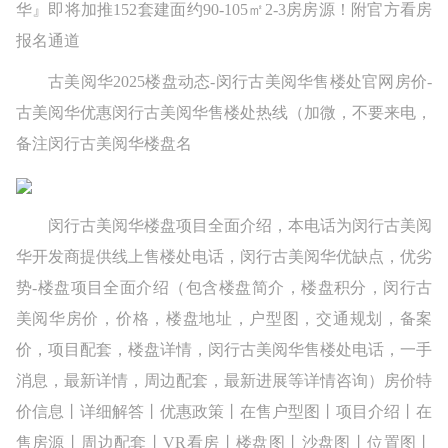
华』即将加推152套建面约90-105㎡2-3房房源！附官方看房
报名通道
古美阅华2025楼盘动态-闵行古美阅华售楼处官网房价-
古美阅华优惠闵行古美阅华售楼处热线（加微，不要来电，
备注闵行古美阅华楼盘名
闵行古美阅华楼盘项目全面介绍，本电话为闵行古美阅
华开发商提供线上售楼处电话，闵行古美阅华优缺点，优劣
势-楼盘项目全面介绍（包含楼盘简介，楼盘积分，闵行古
美阅华房价，价格，楼盘地址，户型图，交通规划，备案
价，项目配套，楼盘详情，闵行古美阅华售楼处电话，一手
消息，最新详情，周边配套，最新进展等详情咨询）房价特
价信息丨详细解答丨优惠政策丨在售户型图丨项目介绍丨在
售房源丨周边配套丨VR看房丨楼盘图丨沙盘图丨位置图丨