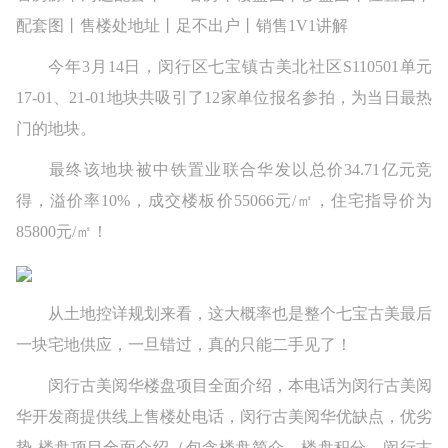
配套图丨售楼处地址丨足不出户丨销售1V1讲解
今年3月14日，闵行区七宝镇古美北社区S110501单元
17-01、21-01地块共吸引了12家单位报名参拍，为当日最热
门的地块。
最终该地块被中铁置业联合华发以总价34.71亿元竞
得，溢价率10%，成交楼板价55066元/㎡，住宅指导价为
85800元/㎡！
从土地控详规划来看，这大概率也是整个七宝古美最后
一块宅地供应，一旦错过，真的只能二手见了！
闵行古美阅华楼盘项目全面介绍，本电话为闵行古美阅
华开发商提供线上售楼处电话，闵行古美阅华优缺点，优劣
势-楼盘项目全面介绍（包含楼盘简介，楼盘积分，闵行古