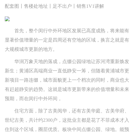
配套图丨售楼处地址丨足不出户丨销售1V1讲解
首先，整个闵行中外环地区发展已高度成熟，将来能有
显著价值增量的一定是四周还有空地的区域，换言之就是有
大规模城市更新的地方。
华润万象天地的落成，点缀公园绿地让苏河湾重新焕发
新生；黄浦区高端商业一直低静安一筹，但随着黄浦城市更
新项目一路连缀，城市面貌更上一个档次的同时，商业也大
有赶超静安的趋势。这就是城市更新带来的价值增量和未来
预期，而在闵行中外环间，
住宅方面，除了古美阅华，还有古美华庭、古美华府、
世纪古美，共计约2300户，这批业主都是花了不菲成本才入
住到这个区域，圈层优质。板块中间点缀公园、绿地。能预