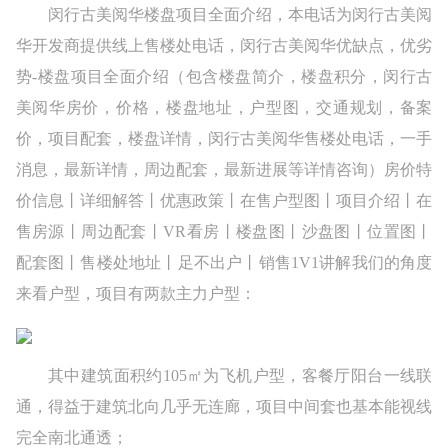
闵行古美阅华楼盘项目全面介绍，本电话为闵行古美阅
华开发商提供线上售楼处电话，闵行古美阅华优缺点，优劣
势-楼盘项目全面介绍（包含楼盘简介，楼盘积分，闵行古
美阅华房价，价格，楼盘地址，户型图，交通规划，备案
价，项目配套，楼盘详情，闵行古美阅华售楼处电话，一手
消息，最新详情，周边配套，最新进展等详情咨询）房价特
价信息丨详细解答丨优惠政策丨在售户型图丨项目介绍丨在
售房源丨周边配套丨VR看房丨楼盘图丨沙盘图丨位置图丨
配套图丨售楼处地址丨足不出户丨销售1V1讲解我们的角度
来看户型，项目有两款主力户型：
其中建筑面积约105㎡为飞机户型，客餐厅阳台一线联
通，得益于建筑北向几乎无连廊，项目中间套也基本能视线
完全南北通透；