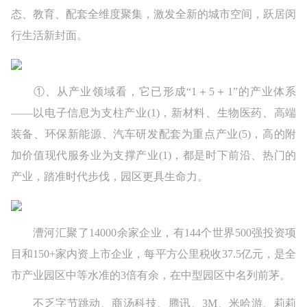
态、教育、配套全维度聚集，激发全新的城市空间，跃居闵
行生活新封面。
①、从产业领域看，它已形成“1＋5＋1”的产业体系
——以电子信息为支柱产业(1)，新材料、生物医药、高端
装备、环保新能源、汽车研发配套为重点产业(5)，高的附
加价值现代服务业为支撑产业(1)，都是时下前沿、热门的
产业，踏准时代步伐，园区更具生命力。
漕河汇聚了14000余家企业，有144个世界500强投资项
目和150+家内资上市企业，每平方公里税收37.5亿元，是全
市产业园区中等水准的3倍有余，在中型园区中名列前茅。
不乏字节跳动、商汤科技、腾讯、3M、米哈游、莉莉