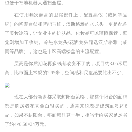
也便于扫地机器人通扫全屋。
在使用频次超高的卫浴部件上，配置高仪（或同等品
牌）的陶瓷台盆和智能马桶，汉斯格雅的水龙头，更是配备
了美妆冰箱，让女业主的护肤品、化妆品可以谨慎保管，壁
龛则增加了收纳。冷热水龙头/花洒龙头甄选汉斯格雅（或
同等品牌），这也是市区高端楼盘的主流配置。
层高是你后期花再多钱都改变不了的，项目约3.05米层
高，比市面上常规的2.95米，空间感和尺度感要胜出不少。
现在大部分新盘都采取封阳台策略，那整个阳台的面积
都是购房者花真金白银买的，通常来说都是建筑面积约8
㎡，如果不封阳台，那面积只算一半，相当于给买家足足省
了约4×8.58≈34万元。