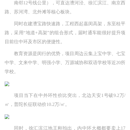
南邻12号线公里），可直达漕河泾、徐汇滨江、南京西
路、苏河湾、北外滩等核心板块。
同时在建漕宝路快速路，工程西起嘉闵高架，东至桂平
路，采用“地道+高架”的组合形式，届时通车能很好提升项
目前往中环及市区的便捷性。
教育资源是闵行的优势，项目周边云集上宝中学、七宝
中学、文来中学、明强小学、万源城协和双语学校等近20所
学校。
项目当下在中外环性价比突出，北边天安1号破9.2万/
㎡，普陀长征联动价10.2万/㎡。
同时，徐汇滨江地王刚拍出，内中环大概都要卖上17