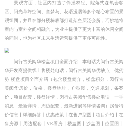
景观方面，社区内打造了伴溪林径、院落式森氧会客
区、阳光草坪空间、童梦岛、花语漫居等多个精心布置的景
观组团，并且在部分楼栋底部打造架空层泛会所，巧妙地将
室内与室外空间相融合，为业主提供了更为丰富的休闲空间
的同时，也为社区未来生活运营提供了更多可能性。
闵行古美阅华楼盘项目全面介绍，本电话为闵行古美阅
华开发商提供线上售楼处电话，闵行古美阅华优缺点，优劣
势-楼盘项目全面介绍（包含楼盘简介，楼盘积分，闵行古
美阅华房价，价格，楼盘地址，户型图，交通规划，备案
价，项目配套，楼盘详情，闵行古美阅华售楼处电话，一手
消息，最新详情，周边配套，最新进展等详情咨询）房价特
价信息丨详细解答丨优惠政策丨在售户型图丨项目介绍丨在
售房源丨周边配套丨VR看房丨楼盘图丨沙盘图丨位置图丨