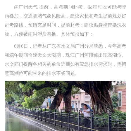
@广州天气 提醒，高考期间赴考、返程时段可能与降
雨叠加，交通拥堵气象风险高，建议家长和考生提前规划好
赶考路线，预留充足时间，提前赴考；建议贴身携带换洗衣
物，方便被雨淋湿后替换。具体预报如下：
6月6日，记者从广东省水文局广州分局获悉，今年高考
和端午期间恰逢天文大潮期，珠江广州河段或出现高潮位。
水文部门提醒各相关的单位近期如有应急排水需求时，需留
意高潮位可能带来的排水不畅问题。