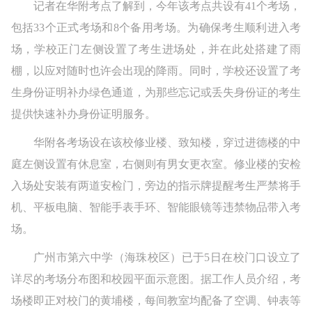
记者在华附考点了解到，今年该考点共设有41个考场，
包括33个正式考场和8个备用考场。为确保考生顺利进入考
场，学校正门左侧设置了考生进场处，并在此处搭建了雨
棚，以应对随时也许会出现的降雨。同时，学校还设置了考
生身份证明补办绿色通道，为那些忘记或丢失身份证的考生
提供快速补办身份证明服务。
华附各考场设在该校修业楼、致知楼，穿过进德楼的中
庭左侧设置有休息室，右侧则有男女更衣室。修业楼的安检
入场处安装有两道安检门，旁边的指示牌提醒考生严禁将手
机、平板电脑、智能手表手环、智能眼镜等违禁物品带入考
场。
广州市第六中学（海珠校区）已于5日在校门口设立了
详尽的考场分布图和校园平面示意图。据工作人员介绍，考
场楼即正对校门的黄埔楼，每间教室均配备了空调、钟表等