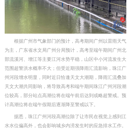
根据广州市气象部门的预计，高考期间广州以雷雨天气
为主，广东省水文局广州分局预计，高考至端午期间广州北
部流溪河、增江等主要江河水势平稳，山区中小河流发生大
范围超警洪水概率不大；但受近期强降雨汇流影响，珠江广
州河段增水明显，同时近日恰逢天文大潮期，降雨汇流叠加
天文大潮共同影响，将导致高考和端午期间珠江广州河段潮
位较高，部分站点高潮位将在端午前后达到或略超警戒。预
计高潮位将在端午假期后逐渐降至警戒以下。
据悉，珠江广州河段高潮位除了让市民在视觉上感到江
水水位偏高外，也会影响城乡内涝发生时的应急排水工作。