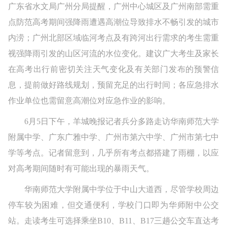
广东省水文局广州分局提醒，广州中心城区及广州南部需重
点防范高考期间强降雨遭遇高潮位导致排水不畅引发的城市
内涝；广州北部区域临河考点及有跨河出行需求的考生需重
视强降雨引发的山区河流的水位变化。建议广大考生及家长
在高考出行前密切关注天气变化及有关部门发布的预警信
息，提前做好路线规划，预留充足的出行时间；各应急排水
作业单位也需留意高潮位对应急作业的影响。
6月5日下午，羊城晚报记者兵分多路走访华南师范大学
附属中学、广东广雅中学、广州市第六中学、广州市第七中
学等考点。记者留意到，几乎所有考点都搭建了雨棚，以应
对高考期间随时有可能出现的暴雨天气。
华南师范大学附属中学位于中山大道西，尽管学校周边
停车较为困难，但交通便利，学校门口即为华师附中公交
站。走读考生可选择乘坐B10、B11、B17三趟公交车直达考