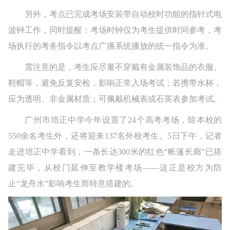
另外，考点已完成考场安装带自动校时功能的指针式电
波钟工作，同时提醒：考场时钟仅为考生提供时间参考，考
场执行的考务指令以考点广播系统播放的统一指令为准。
需注意的是，考生应尽量不穿戴有金属装饰品的衣服、
鞋帽等，避免反复安检，影响正常入场考试；若携带水杯，
应为透明、非金属材质；可佩戴机械表或石英表参加考试。
广州市培正中学今年设置了24个高考考场，除本校的
550余名考生外，还将迎来137名外校考生。5日下午，记者
走进培正中学看到，一条长达300米的红色“帐篷长廊”已搭
建完毕，从校门延伸至教学楼考场——这正是校方为防
止“龙舟水”影响考生而特意搭建的。